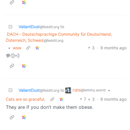
ValiantDust
to
@feddit.org
DACH - Deutschsprachige Community für Deutschland,
Österreich, Schweiz
@feddit.org
•
wsw
3
·
9 months ago
💬🙂💨
cats
ValiantDust
to
•
@lemmy.world
@feddit.org
Cats are so graceful.
7
3
·
9 months ago
They are if you don’t make them obese.