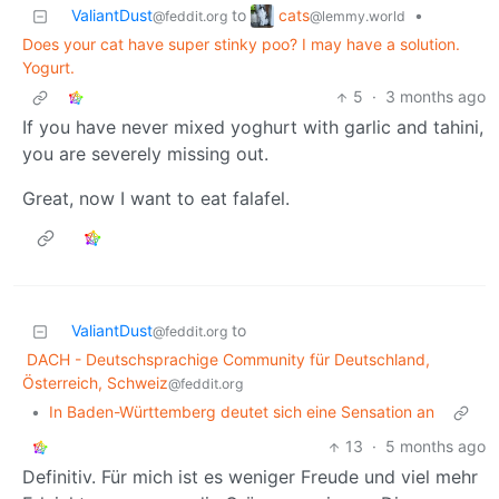
cats
ValiantDust
to
•
@lemmy.world
@feddit.org
Does your cat have super stinky poo? I may have a solution.
Yogurt.
5
·
3 months ago
If you have never mixed yoghurt with garlic and tahini,
you are severely missing out.
Great, now I want to eat falafel.
ValiantDust
to
@feddit.org
DACH - Deutschsprachige Community für Deutschland,
Österreich, Schweiz
@feddit.org
•
In Baden-Württemberg deutet sich eine Sensation an
13
·
5 months ago
Definitiv. Für mich ist es weniger Freude und viel mehr