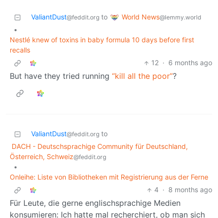
World News
ValiantDust
to
@lemmy.world
@feddit.org
•
Nestlé knew of toxins in baby formula 10 days before first
recalls
12
·
6 months ago
But have they tried running
“kill all the poor”
?
ValiantDust
to
@feddit.org
DACH - Deutschsprachige Community für Deutschland,
Österreich, Schweiz
@feddit.org
•
Onleihe: Liste von Bibliotheken mit Registrierung aus der Ferne
4
·
8 months ago
Für Leute, die gerne englischsprachige Medien
konsumieren: Ich hatte mal recherchiert, ob man sich