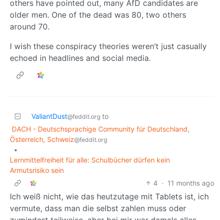
others have pointed out, many AfD candidates are
older men. One of the dead was 80, two others
around 70.
I wish these conspiracy theories weren’t just casually
echoed in headlines and social media.
ValiantDust
to
@feddit.org
DACH - Deutschsprachige Community für Deutschland,
Österreich, Schweiz
@feddit.org
•
Lernmittelfreiheit für alle: Schulbücher dürfen kein
Armutsrisiko sein
4
·
11 months ago
Ich weiß nicht, wie das heutzutage mit Tablets ist, ich
vermute, dass man die selbst zahlen muss oder
zumindest teilweise, aber bei mir war damals alles