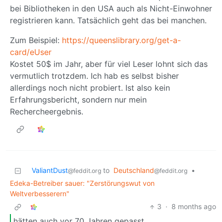
bei Bibliotheken in den USA auch als Nicht-Einwohner
registrieren kann. Tatsächlich geht das bei manchen.
Zum Beispiel:
https://queenslibrary.org/get-a-
card/eUser
Kostet 50$ im Jahr, aber für viel Leser lohnt sich das
vermutlich trotzdem. Ich hab es selbst bisher
allerdings noch nicht probiert. Ist also kein
Erfahrungsbericht, sondern nur mein
Rechercheergebnis.
ValiantDust
to
Deutschland
•
@feddit.org
@feddit.org
Edeka-Betreiber sauer: "Zerstörungswut von
Weltverbesserern"
3
·
8 months ago
hätten auch vor 70 Jahren gepasst