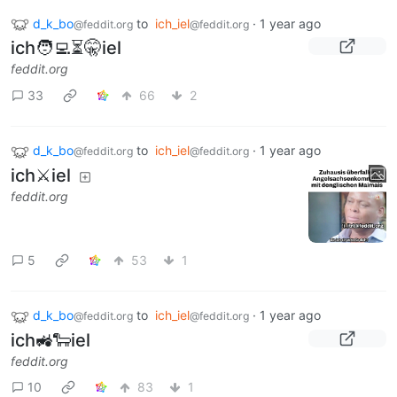
d_k_bo
to
ich_iel
·
1 year ago
@feddit.org
@feddit.org
ich🧑‍💻⏳🤫iel
feddit.org
33
66
2
d_k_bo
to
ich_iel
·
1 year ago
@feddit.org
@feddit.org
ich⚔️iel
feddit.org
5
53
1
d_k_bo
to
ich_iel
·
1 year ago
@feddit.org
@feddit.org
ich🚜🐑iel
feddit.org
10
83
1