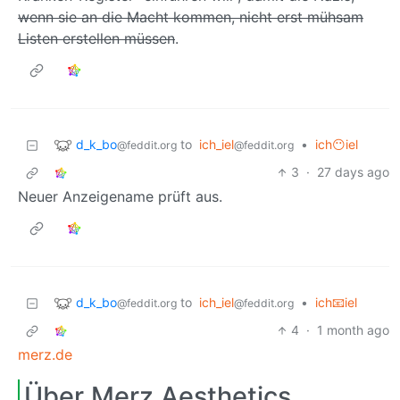
wenn sie an die Macht kommen, nicht erst mühsam
Listen erstellen müssen
.
d_k_bo
to
ich_iel
•
ich😶iel
@feddit.org
@feddit.org
3
·
27 days ago
Neuer Anzeigename prüft aus.
d_k_bo
to
ich_iel
•
ich📧iel
@feddit.org
@feddit.org
4
·
1 month ago
merz.de
Über Merz Aesthetics