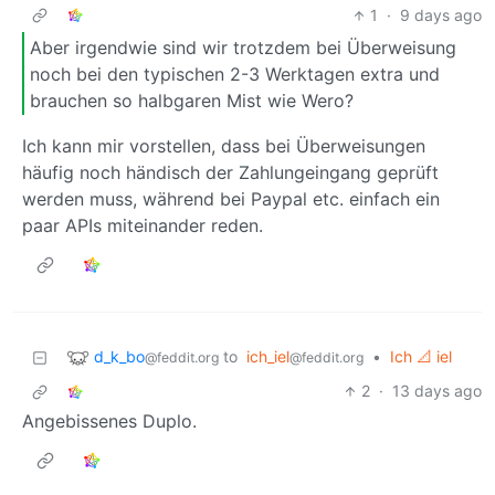
1
·
9 days ago
Aber irgendwie sind wir trotzdem bei Überweisung
noch bei den typischen 2-3 Werktagen extra und
brauchen so halbgaren Mist wie Wero?
Ich kann mir vorstellen, dass bei Überweisungen
häufig noch händisch der Zahlungeingang geprüft
werden muss, während bei Paypal etc. einfach ein
paar APIs miteinander reden.
d_k_bo
to
ich_iel
•
Ich 📐 iel
@feddit.org
@feddit.org
2
·
13 days ago
Angebissenes Duplo.