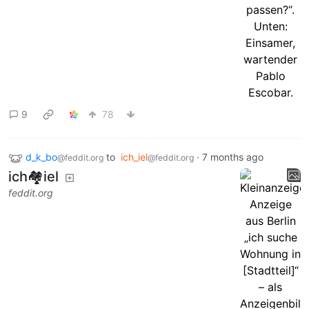
9
78
d_k_bo
to
ich_iel
·
7 months ago
@feddit.org
@feddit.org
ich🏘️iel
feddit.org