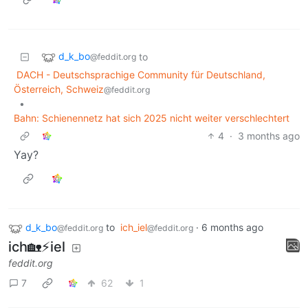
d_k_bo
to
@feddit.org
DACH - Deutschsprachige Community für Deutschland,
Österreich, Schweiz
@feddit.org
•
Bahn: Schienennetz hat sich 2025 nicht weiter verschlechtert
4
·
3 months ago
Yay?
d_k_bo
to
ich_iel
·
6 months ago
@feddit.org
@feddit.org
ich🏡⚡iel
feddit.org
7
62
1