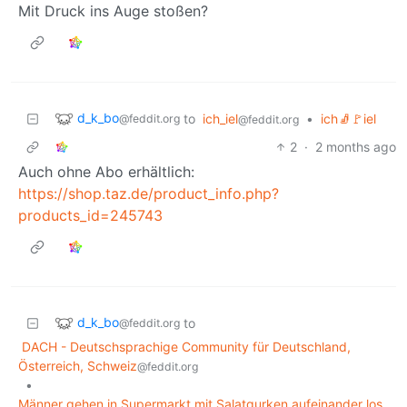
Mit Druck ins Auge stoßen?
d_k_bo
to
ich_iel
•
ich🧦🚩iel
@feddit.org
@feddit.org
2
·
2 months ago
Auch ohne Abo erhältlich:
https://shop.taz.de/product_info.php?
products_id=245743
d_k_bo
to
@feddit.org
DACH - Deutschsprachige Community für Deutschland,
Österreich, Schweiz
@feddit.org
•
Männer gehen in Supermarkt mit Salatgurken aufeinander los