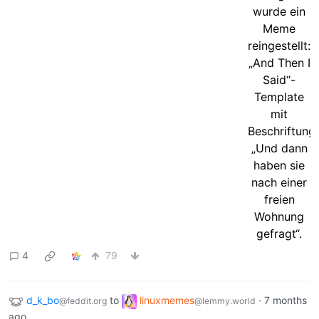
4
79
d_k_bo
to
linuxmemes
·
7 months
@feddit.org
@lemmy.world
ago