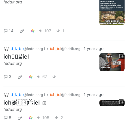
feddit.org
14
107
1
d_k_bo
to
ich_iel
·
1 year ago
@feddit.org
@feddit.org
ich🏴‍☠️⌛iel
feddit.org
3
67
d_k_bo
to
ich_iel
·
1 year ago
@feddit.org
@feddit.org
ich🎬🇺🇸📺iel
feddit.org
5
105
2