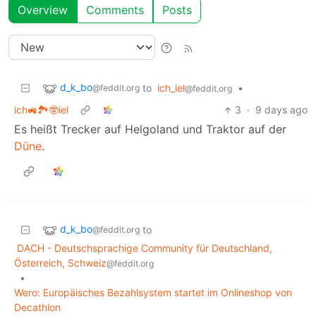
Overview
Comments
Posts
d_k_bo
to
ich_iel
•
@feddit.org
@feddit.org
ich🚜🏞️🤓iel
3
·
9 days ago
Es heißt Trecker auf Helgoland und Traktor auf der
Düne
.
d_k_bo
to
@feddit.org
DACH - Deutschsprachige Community für Deutschland,
Österreich, Schweiz
@feddit.org
•
Wero: Europäisches Bezahlsystem startet im Onlineshop von
Decathlon