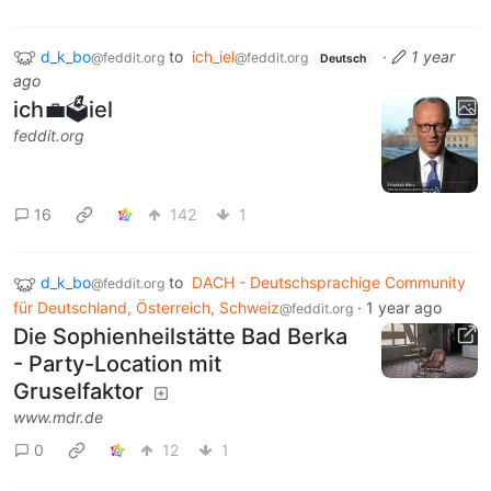
d_k_bo
to
ich_iel
·
1 year
@feddit.org
@feddit.org
Deutsch
ago
ich💼🗳️iel
feddit.org
16
142
1
d_k_bo
to
DACH - Deutschsprachige Community
@feddit.org
für Deutschland, Österreich, Schweiz
·
1 year ago
@feddit.org
Die Sophienheilstätte Bad Berka
- Party-Location mit
Gruselfaktor
www.mdr.de
0
12
1