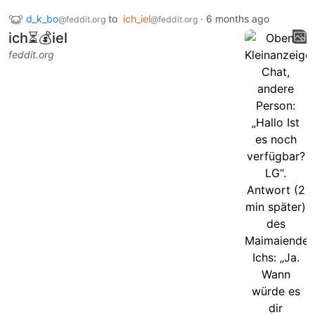
d_k_bo
to
ich_iel
·
6 months ago
@feddit.org
@feddit.org
ich⏳💰iel
feddit.org