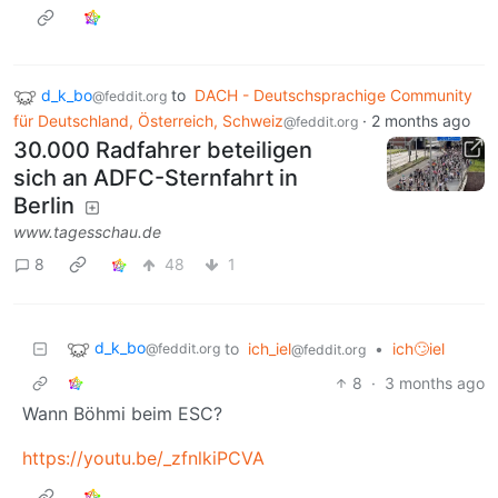
d_k_bo
to
DACH - Deutschsprachige Community
@feddit.org
für Deutschland, Österreich, Schweiz
·
2 months ago
@feddit.org
30.000 Radfahrer beteiligen
sich an ADFC-Sternfahrt in
Berlin
www.tagesschau.de
8
48
1
d_k_bo
to
ich_iel
•
ich🙄iel
@feddit.org
@feddit.org
8
·
3 months ago
Wann Böhmi beim ESC?
https://youtu.be/_zfnlkiPCVA