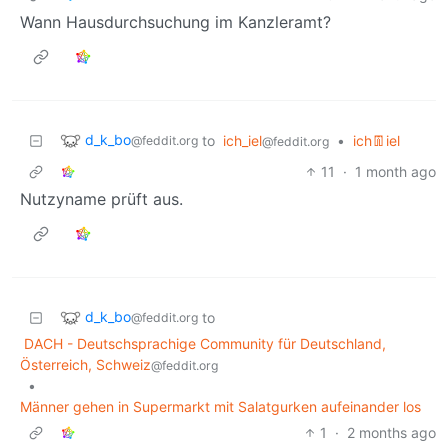
Wann Hausdurchsuchung im Kanzleramt?
d_k_bo
to
ich_iel
•
ich👖iel
@feddit.org
@feddit.org
11
·
1 month ago
Nutzyname prüft aus.
d_k_bo
to
@feddit.org
DACH - Deutschsprachige Community für Deutschland,
Österreich, Schweiz
@feddit.org
•
Männer gehen in Supermarkt mit Salatgurken aufeinander los
1
·
2 months ago