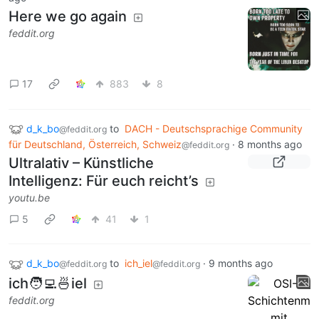
Here we go again
feddit.org
17
883
8
d_k_bo
to
DACH - Deutschsprachige Community
@feddit.org
für Deutschland, Österreich, Schweiz
·
8 months ago
@feddit.org
Ultralativ – Künstliche
Intelligenz: Für euch reicht’s
youtu.be
5
41
1
d_k_bo
to
ich_iel
·
9 months ago
@feddit.org
@feddit.org
ich🧑‍💻🍜iel
feddit.org