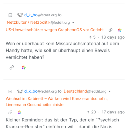
d_k_bo
to
@feddit.org
Netzkultur / Netzpolitik
•
@feddit.org
US-Umweltschützer wegen GrapheneOS vor Gericht
5
·
13 days ago
Wen er überhaupt kein Missbrauchsmaterial auf dem
Handy hatte, wie soll er überhaupt einen Beweis
vernichtet haben?
d_k_bo
to
Deutschland
•
@feddit.org
@feddit.org
Wechsel im Kabinett – Warken wird Kanzleramtschefin,
Linnemann Gesundheitsminister
20
·
17 days ago
Kleiner Reminder: das ist der Typ, der ein “Psychisch-
Kranken-Register” einführen will
, damit die Nazis,