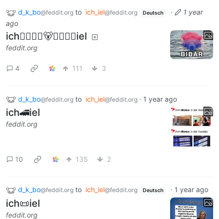
d_k_bo
to
ich_iel
·
1 year
@feddit.org
@feddit.org
Deutsch
ago
ich👨‍❤️‍💋‍👨🐻👩‍❤️‍💋‍👨iel
feddit.org
4
111
3
d_k_bo
to
ich_iel
·
1 year ago
@feddit.org
@feddit.org
ich🚄iel
feddit.org
10
135
2
d_k_bo
to
ich_iel
·
1 year ago
@feddit.org
@feddit.org
Deutsch
ich📜iel
feddit.org