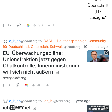
12
96
1
d_k_bo
to
DACH - Deutschsprachige Community
@feddit.org
für Deutschland, Österreich, Schweiz
·
10 months ago
@feddit.org
EU-Überwachungspläne:
Unionsfraktion jetzt gegen
Chatkontrolle, Innenministerium
will sich nicht äußern
netzpolitik.org
0
40
d_k_bo
to
ich_iel
·
1 year ago
@feddit.org
@feddit.org
ich🪟🚂🔌iel