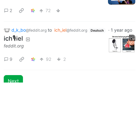
2
72
d_k_bo
to
ich_iel
·
1 year ago
@feddit.org
@feddit.org
Deutsch
ich🎙️iel
feddit.org
9
92
2
Next
BE: 0.19.15
Modlog
Instances
Docs