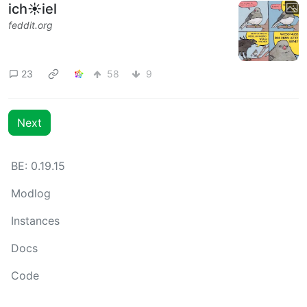
ich☀️iel
feddit.org
23
58
9
Next
BE: 0.19.15
Modlog
Instances
Docs
Code
join-lemmy.org