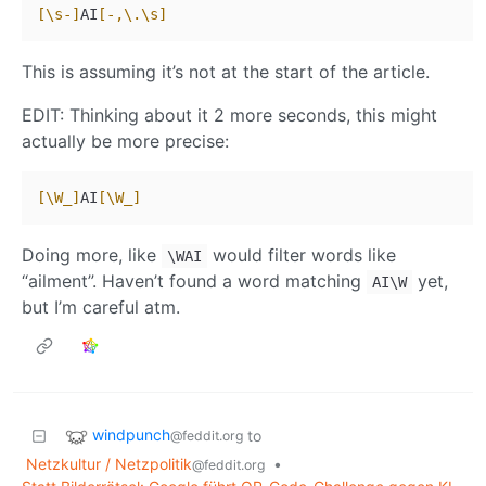
[\s-]
AI
[-,\.\s]
This is assuming it’s not at the start of the article.
EDIT: Thinking about it 2 more seconds, this might
actually be more precise:
[\W_]
AI
[\W_]
Doing more, like
would filter words like
\WAI
“ailment”. Haven’t found a word matching
yet,
AI\W
but I’m careful atm.
windpunch
to
@feddit.org
Netzkultur / Netzpolitik
•
@feddit.org