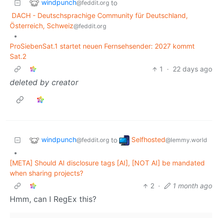
windpunch
to
@feddit.org
DACH - Deutschsprachige Community für Deutschland,
Österreich, Schweiz
@feddit.org
•
ProSiebenSat.1 startet neuen Fernsehsender: 2027 kommt
Sat.2
1
·
22 days ago
deleted by creator
windpunch
Selfhosted
to
@feddit.org
@lemmy.world
•
[META] Should AI disclosure tags [AI], [NOT AI] be mandated
when sharing projects?
2
·
1 month ago
Hmm, can I RegEx this?