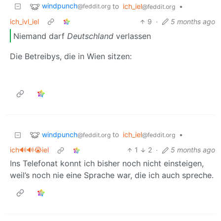
windpunch
to
ich_iel
•
@feddit.org
@feddit.org
ich_ivl_iel
9
·
5 months ago
Niemand darf
Deutschland
verlassen
Die Betreibys, die in Wien sitzen:
windpunch
to
ich_iel
•
@feddit.org
@feddit.org
ich🔊🔊😭iel
1
2
·
5 months ago
Ins Telefonat konnt ich bisher noch nicht einsteigen,
weil’s noch nie eine Sprache war, die ich auch spreche.