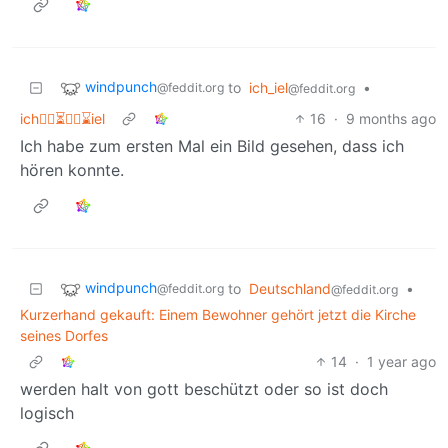
windpunch
to
ich_iel
•
@feddit.org
@feddit.org
ich👍🏻⏳👎🏻⌛iel
16
·
9 months ago
Ich habe zum ersten Mal ein Bild gesehen, dass ich
hören konnte.
windpunch
to
Deutschland
•
@feddit.org
@feddit.org
Kurzerhand gekauft: Einem Bewohner gehört jetzt die Kirche
seines Dorfes
14
·
1 year ago
werden halt von gott beschützt oder so ist doch
logisch