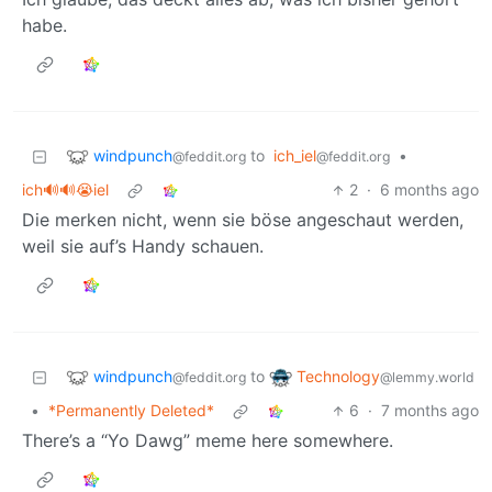
habe.
windpunch
to
ich_iel
•
@feddit.org
@feddit.org
ich🔊🔊😭iel
2
·
6 months ago
Die merken nicht, wenn sie böse angeschaut werden,
weil sie auf’s Handy schauen.
windpunch
Technology
to
@feddit.org
@lemmy.world
•
*Permanently Deleted*
6
·
7 months ago
There’s a “Yo Dawg” meme here somewhere.