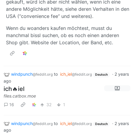
gekauft, würd ich aber nicht wählen, wenn ich eine
andere Möglichkeit hätte, siehe deren Verhalten in den
USA (“convenience fee” und weiteres).
Wenn du woanders kaufen möchtest, musst du
manchmal bissl suchen, ob es noch einen anderen
Shop gibt. Website der Location, der Band, etc.
windpunch
to
ich_iel
·
2 years
@feddit.org
@feddit.org
Deutsch
ago
ich🔥iel
files.catbox.moe
16
32
1
windpunch
to
ich_iel
·
2 years
@feddit.org
@feddit.org
Deutsch
ago