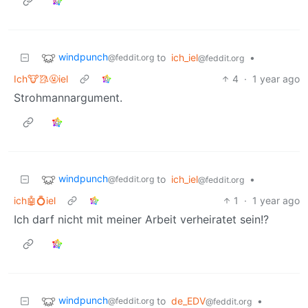
windpunch
to
ich_iel
•
@feddit.org
@feddit.org
Ich🐮🥻🤬iel
4
·
1 year ago
Strohmannargument.
windpunch
to
ich_iel
•
@feddit.org
@feddit.org
ich🤖💍iel
1
·
1 year ago
Ich darf nicht mit meiner Arbeit verheiratet sein!?
windpunch
to
de_EDV
•
@feddit.org
@feddit.org