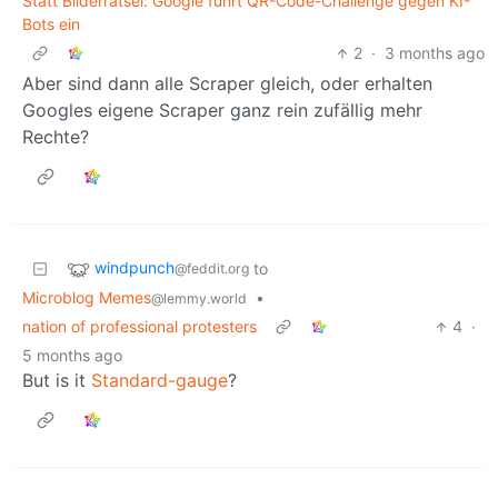
Statt Bilderrätsel: Google führt QR-Code-Challenge gegen KI-
Bots ein
2
·
3 months ago
Aber sind dann alle Scraper gleich, oder erhalten
Googles eigene Scraper ganz rein zufällig mehr
Rechte?
windpunch
to
@feddit.org
Microblog Memes
•
@lemmy.world
nation of professional protesters
4
·
5 months ago
But is it
Standard-gauge
?