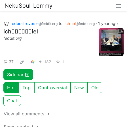
NekuSoul-Lemmy
federal reverse
to
ich_iel
·
1 year ago
@feddit.org
@feddit.org
ich🕴🏻🕴🏻🕴🏻iel
feddit.org
37
182
1
Sidebar
Hot
Top
Controversial
New
Old
Chat
View all comments ➔
Show context ➔