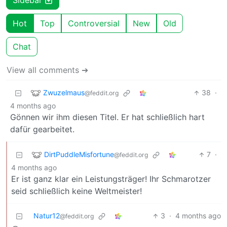
Sidebar
Hot
Top
Controversial
New
Old
Chat
View all comments ➔
Zwuzelmaus
38
·
@feddit.org
4 months ago
Gönnen wir ihm diesen Titel. Er hat schließlich hart
dafür gearbeitet.
DirtPuddleMisfortune
7
·
@feddit.org
4 months ago
Er ist ganz klar ein Leistungsträger! Ihr Schmarotzer
seid schließlich keine Weltmeister!
Natur12
3
·
4 months ago
@feddit.org