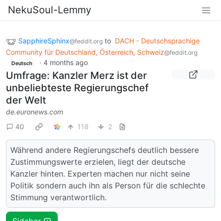
NekuSoul-Lemmy
SapphireSphinx
to
DACH - Deutschsprachige
@feddit.org
Community für Deutschland, Österreich, Schweiz
@feddit.org
·
4 months ago
Deutsch
Umfrage: Kanzler Merz ist der
unbeliebteste Regierungschef
der Welt
de.euronews.com
40
118
2
Während andere Regierungschefs deutlich bessere
Zustimmungswerte erzielen, liegt der deutsche
Kanzler hinten. Experten machen nur nicht seine
Politik sondern auch ihn als Person für die schlechte
Stimmung verantwortlich.