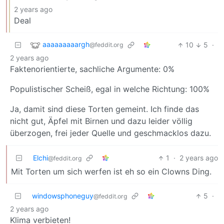
2 years ago
Deal
aaaaaaaaargh
10
5
·
@feddit.org
2 years ago
Faktenorientierte, sachliche Argumente: 0%
Populistischer Scheiß, egal in welche Richtung: 100%
Ja, damit sind diese Torten gemeint. Ich finde das
nicht gut, Äpfel mit Birnen und dazu leider völlig
überzogen, frei jeder Quelle und geschmacklos dazu.
Elchi
1
·
2 years ago
@feddit.org
Mit Torten um sich werfen ist eh so ein Clowns Ding.
windowsphoneguy
5
·
@feddit.org
2 years ago
Klima verbieten!