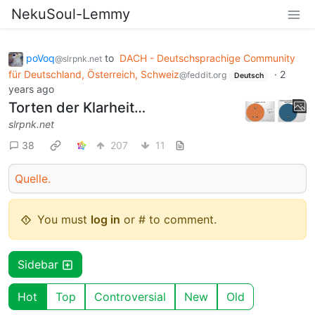
NekuSoul-Lemmy
poVoq
to
DACH - Deutschsprachige Community
@slrpnk.net
für Deutschland, Österreich, Schweiz
·
2
@feddit.org
Deutsch
years ago
Torten der Klarheit…
slrpnk.net
38
207
11
Quelle.
You must
log in
or # to comment.
Sidebar
Hot
Top
Controversial
New
Old