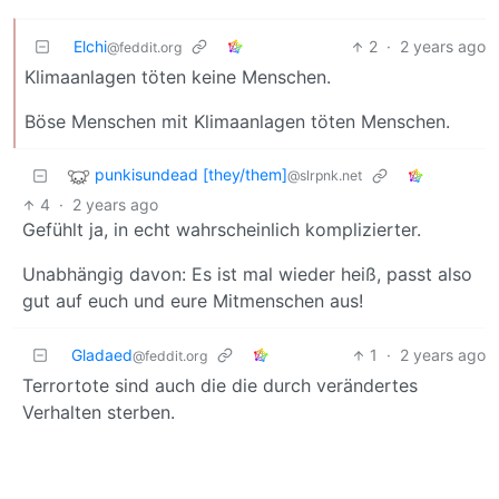
Elchi
2
·
2 years ago
@feddit.org
Klimaanlagen töten keine Menschen.
Böse Menschen mit Klimaanlagen töten Menschen.
punkisundead [they/them]
@slrpnk.net
4
·
2 years ago
Gefühlt ja, in echt wahrscheinlich komplizierter.
Unabhängig davon: Es ist mal wieder heiß, passt also
gut auf euch und eure Mitmenschen aus!
Gladaed
1
·
2 years ago
@feddit.org
Terrortote sind auch die die durch verändertes
Verhalten sterben.